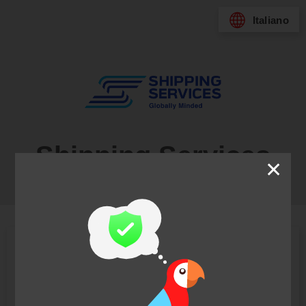
Italiano
Shipping Services
✕
Italia S.r.l.u.