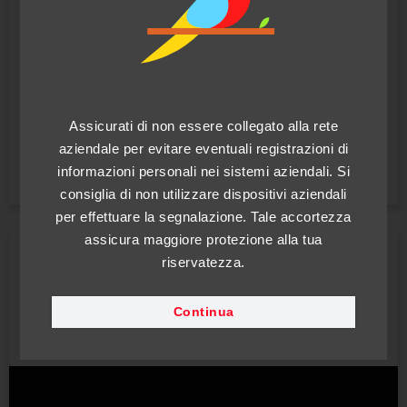
Whistleblowing
Canale di segnalazione whistleblowing
Assicurati di non essere collegato alla rete
aziendale per evitare eventuali registrazioni di
Accedi
informazioni personali nei sistemi aziendali. Si
consiglia di non utilizzare dispositivi aziendali
per effettuare la segnalazione. Tale accortezza
assicura maggiore protezione alla tua
Shipping Services Italia S.r.l.u.
garantisce la completa
riservatezza.
riservatezza del segnalante anche tramite l’uso di canali di
segnalazione interni. Si raccomanda di prendere visione
della procedura interna di segnalazione utile a comprendere
Continua
le corrette modalità di connessione al canale di
segnalazione.